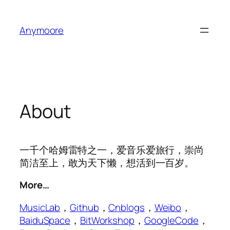
跳
至
Anymoore
内
容
About
一千个哈姆雷特之一，爱音乐爱旅行，崇尚
简洁至上，敢为天下懒，想活到一百岁。
More…
MusicLab
，
Github
，
Cnblogs
，
Weibo
，
BaiduSpace
，
BitWorkshop
，
GoogleCode
，