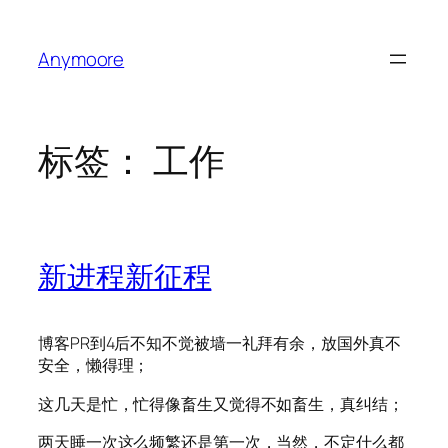
跳
至
Anymoore
内
容
标签：
工作
新进程新征程
博客PR到4后不知不觉被墙一礼拜有余，放国外真不
安全，懒得理；
这几天是忙，忙得像畜生又觉得不如畜生，真纠结；
两天睡一次这么频繁还是第一次，当然，不定什么都