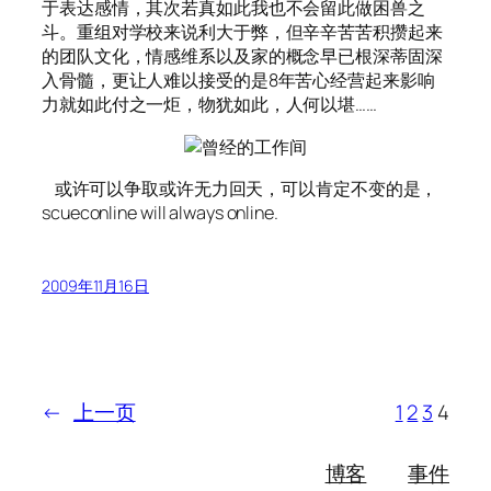
于表达感情，其次若真如此我也不会留此做困兽之
斗。重组对学校来说利大于弊，但辛辛苦苦积攒起来
的团队文化，情感维系以及家的概念早已根深蒂固深
入骨髓，更让人难以接受的是8年苦心经营起来影响
力就如此付之一炬，物犹如此，人何以堪……
或许可以争取或许无力回天，可以肯定不变的是，
scueconline will always online.
2009年11月16日
←
上一页
1
2
3
4
博客
事件