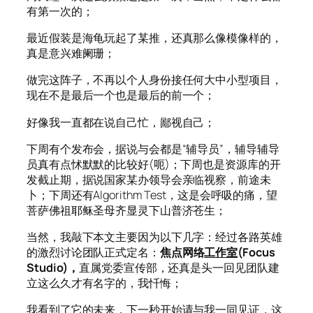
有第一次的；
最近假装是海龟玩起了某推，还真那么像模像样的，
真是意兴难阑珊；
做完这阵子，不再以个人身份接任何大中小型项目，
现在不是最后一个也是最后的前一个；
好像我一直都在说自己忙，鄙视自己；
下周有个发布会，据说与会都是“辅导员”，辅导辅导
员真有点怵默默的比较好(呃)；下周也是资源库的开
发截止期，据说国家某办领导会亲临视察，前途未
卜；下周还有Algorithm Test，这是会呼吸的痛，望
菩萨佛祖耶稣圣母齐显灵下山普济苍生；
当然，我敲下本文主要因为以下几字：经过各路英雄
的激烈讨论团队正式定名：
焦点网络
工作室
(Focus
Studio)，
直属党委宣传部，还真是头一回见团队建
立这么久才有名字的，我忏悔；
我看到了它的未来，下一秒开始请与我一同见证，这