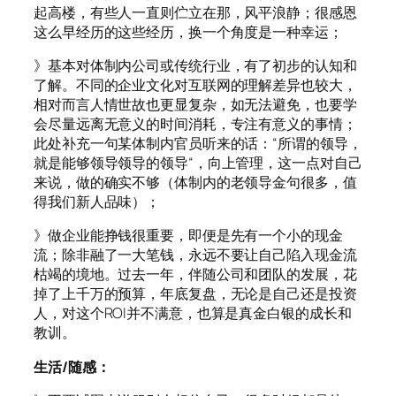
起高楼，有些人一直则伫立在那，风平浪静；很感恩
这么早经历的这些经历，换一个角度是一种幸运；
》基本对体制内公司或传统行业，有了初步的认知和
了解。不同的企业文化对互联网的理解差异也较大，
相对而言人情世故也更显复杂，如无法避免，也要学
会尽量远离无意义的时间消耗，专注有意义的事情；
此处补充一句某体制内官员听来的话：“所谓的领导，
就是能够领导领导的领导“，向上管理，这一点对自己
来说，做的确实不够（体制内的老领导金句很多，值
得我们新人品味）；
》做企业能挣钱很重要，即便是先有一个小的现金
流；除非融了一大笔钱，永远不要让自己陷入现金流
枯竭的境地。过去一年，伴随公司和团队的发展，花
掉了上千万的预算，年底复盘，无论是自己还是投资
人，对这个ROI并不满意，也算是真金白银的成长和
教训。
生活/随感：