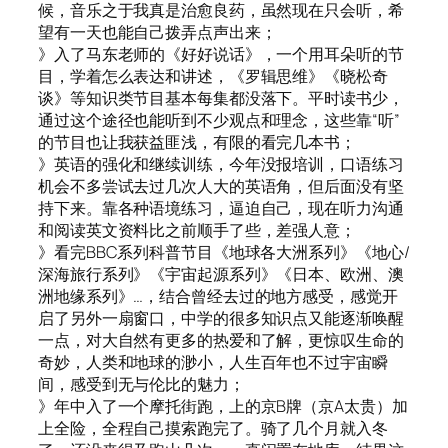
候，音乐之于我真是治愈良药，虽然现在只会听，希
望有一天也能自己拨弄点声出来；
》入了马东老师的《好好说话》，一个用耳朵听的节
目，学着怎么表达和讲述，《罗辑思维》《晓松奇
谈》等知识类节目基本每集都没落下。平时读书少，
通过这个途径也能听到不少观点和理念，这些靠“听”
的节目也让我获益匪浅，有限的看完几本书；
》英语的强化和继续训练，今年没报培训，口语练习
机会不多尝试去过几次人大的英语角，但后面没有坚
持下来。靠各种语境练习，逼迫自己，现在听力沟通
和阅读英文资料比之前顺手了些，差强人意；
》看完BBC系列科普节目《地球各大洲系列》《地心/
深海旅行系列》《宇宙起源系列》《日本、欧洲、澳
洲地缘系列》…，结合曾经去过的地方感受，感觉开
启了另外一扇窗口，中学的很多知识点又能逐渐唤醒
一点，对大自然有更多的热爱和了解，更惊叹生命的
奇妙，人类和地球的渺小，人生百年也不过宇宙瞬
间，感受到无与伦比的魅力；
》年中入了一个摩托街跑，上的京B牌（京A太贵）加
上全险，全程自己摸索跑完了。骑了几个月就入冬