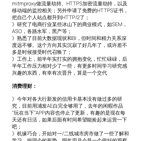
mitmproxy做流量劫持、HTTPS加密流量劫持，以及
移动端的监控相关；另外申请了免费的HTTPS证书，
把自己个人站点都升到HTTP/2了；
》研究了电商行业某些冰山下的商业模式，如SEM，
ASO，各路水军，黑产等；
》熟悉了目前大数据现状和BI，但时间和精力关系深
度远不够。这个方向其实沉寂了好几年了，或许差不
多是时候接受时代召唤了；
》工作上，前半年实打实的拥抱变化，忙忙碌碌，后
半年工作压力相对少了一些，有更多时间学习研究感
兴趣的东西，有幸有次晋升，算是一个交代
消费理财：
》今年对各大行新发的信用卡基本没有做过多的研
究，目前用浦发AE白完全够用了，去年的闲暇作品
“玩在当下”APP内容也停止了更新，有趣的是现在每
天还有日活，如果后面有时间希望能捡起来运营一下
吧；
》机缘巧合，开始对一/二线城市房市做了一些了解和
学习，按现今的形势，明年四月会是一个很好的观察