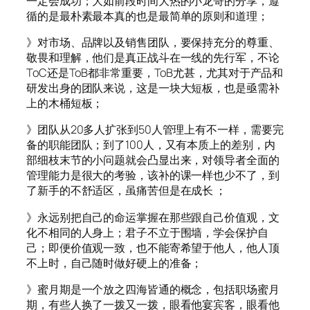
一定会成功；大如前段时间大热的小龙哥的分享，遵
循的是最朴素最本真的也是最简单的原则和道理；
》对市场、品牌以及销售团队，要保持充分的尊重、
敬畏和理解，他们是真正战斗在一线的先行军，不论
ToC还是ToB都非常重要，ToB尤甚，尤其对于产品和
研发出身的团队来说，这是一块大短板，也是亟需补
上的木桶短板；
》团队从20多人扩张到50人管理上有不一样，需要完
备的职能团队；到了100人，又有本质上的差别，内
部细枝末节的小问题就会凸显出来，对领导者全面的
管理能力是很大的考验，该补的课一样也少不了，到
了新手的不舒适区，虽痛苦但是在成长 ；
》永远别把自己的命运掌握在那些跟自己价值观，文
化不相同的人身上；君子不立于围墙，学会保护自
己；即便价值观一致，也不能寄希望于他人，他人顶
不上时，自己随时做好硬上的准备；
》蜜月期是一个放之四海皆通的概念，包括职场蜜月
期，有些人换了一拨又一拨，眼看他宴宾客，眼看他