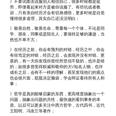
》不要试图去说服别人相信自己，很多时候都是徒
劳，即便看起来对方是被你说服了。有些坑或者教
训，只有亲自经历才会有切身感悟，更多时候是自觉
懂得很多道理，其实自己还没活明白；
》敬畏自然，敬畏生命，尊重每一个个体，不论是同
学、朋友，同事或是陌生人，要保持足够的谦逊，当
然也不卑不亢；
》在经历之前，你会有预判的对错，经历之中，你会
有你笃定的对错，经历之后，会发现并没有对错。更
甚的，有一天你发现你曾经所坚信不疑的，也许是错
的；如很多曾觉得权威和敬仰的大V知名人物，也许
成长之后，会有不一样的理解，甚至发现他们的观点
也会很片面，屁股决定脑袋，学会辩证看待所有人和
事；
》哲学是真的能够启蒙的东西，更高维度抽象出一个
问题，抽象出问题的共性，最快速的看到事务的本
质。以后可以更多关注中西方哲学，古代四书，近代
王阳明、冯友兰等著作；