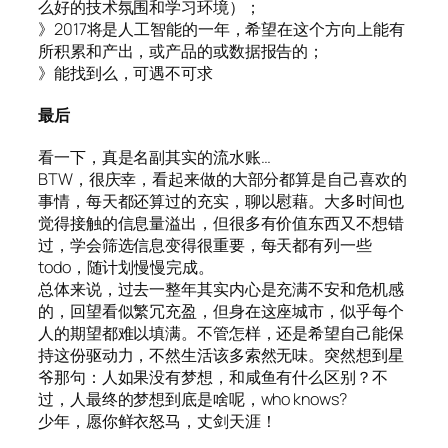
么好的技术氛围和学习环境）；
》2017将是人工智能的一年，希望在这个方向上能有
所积累和产出，或产品的或数据报告的；
》能找到么，可遇不可求
最后
看一下，真是名副其实的流水账…
BTW，很庆幸，看起来做的大部分都算是自己喜欢的
事情，每天都还算过的充实，聊以慰藉。大多时间也
觉得接触的信息量溢出，但很多有价值东西又不想错
过，学会筛选信息变得很重要，每天都有列一些
todo，随计划慢慢完成。
总体来说，过去一整年其实内心是充满不安和危机感
的，回望看似繁冗充盈，但身在这座城市，似乎每个
人的期望都难以填满。不管怎样，还是希望自己能保
持这份驱动力，不然生活该多索然无味。突然想到星
爷那句：人如果没有梦想，和咸鱼有什么区别？不
过，人最终的梦想到底是啥呢，who knows?
少年，愿你鲜衣怒马，丈剑天涯！