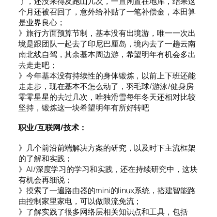
了，还没来得及跑山几次，一直闲置在地库，结果这
个月还被召回了，意外给补贴了一笔补偿金，本田算
是业界良心；
》旅行方面预算节制，基本没有出境游，唯一一次出
境是跟团队一起去了印尼巴厘岛，境内去了一趟云南
南北线自驾，其余基本周边游，希望明年有机会多出
去走走吧；
》今年基本没有持续性的身体锻炼，以前上下班还能
走走步，现在基本不怎么动了，羽毛球/游泳/健身房
零零星星的去过几次，唯独滑雪每年冬天还相对比较
坚持，锻炼这一块希望明年有所好转吧
职业/互联网/技术：
》几个前沿前端解决方案的研究，以及时下主流框架
的了解和实践；
》AI/深度学习的学习和实践，还在持续研究中，这块
有机会再细说；
》摸索了一遍路由器的mini的linux系统，搭建智能路
由控制家里家电，可以做限流免流；
》了解实践了很多网络层相关知识点和工具，包括