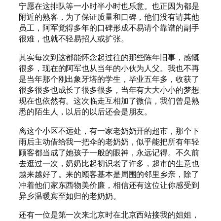
宁愿在这排队等一小时半小时也乐意。也正因为都是
附近的熟客，为了保证质量和口碑，他们没有请其他
员工，阿军觉得多年的口碑形成不易请个靠谱的副手
很难，也就不轻易招人或扩张。
其实每次到这都能怀念起过往的那些陈年旧事，感慨
很多，现在的阿军也从当年的小伙为人父。我也不再
是当年那个刚出象牙塔的学生，毕业五年多，收获了
很多很多也成长了很多很多，当年有大大小小的梦想
现在也依然有。这次临走互相加了微信，我们曾是熟
悉的陌生人，以后的以后还会是朋友。
离这个小区不远处，有一家老奶奶开的超市，那个下
雨后主动借给我一把伞的老奶奶，似乎能把所有年轻
顾客都当成了她孩子一般的眼神，永远记得。不久前
去逛过一次，奶奶比起初识老了许多，超市的生意也
越来越好了。来的顾客基本是周围的邻里乡亲，除了
冲着他们家东西物美价廉，相信还有这位让你感受到
异乡温暖宾至如归的老奶奶。
还有一位是第一次来北京时在北京西站接我的姐姐，