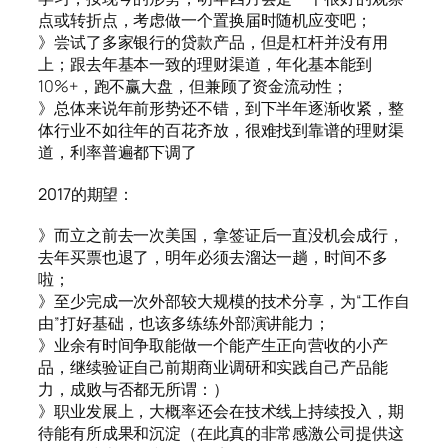
点或转折点，考虑做一个置换届时随机应变吧；
》尝试了多家银行的贷款产品，但是杠杆并没有用
上；跟去年基本一致的理财渠道，年化基本能到
10%+，跑不赢大盘，但兼顾了资金流动性；
》总体来说年前形势还不错，到下半年逐渐收紧，整
体行业不如往年的百花齐放，很难找到靠谱的理财渠
道，利率普遍都下调了
2017的期望：
》而立之前去一次美国，拿签证后一直没机会成行，
去年买票也退了，明年必须去溜达一趟，时间不多
啦；
》至少完成一次外部较大规模的技术分享，为“工作自
由”打好基础，也该多练练外部演讲能力；
》业余有时间争取能做一个能产生正向营收的小产
品，继续验证自己前期商业调研和实践自己产品能
力，成败与否都无所谓：）
》职业发展上，大概率还会在技术线上持续投入，期
待能有所成果和沉淀（在此真的非常感激公司提供这