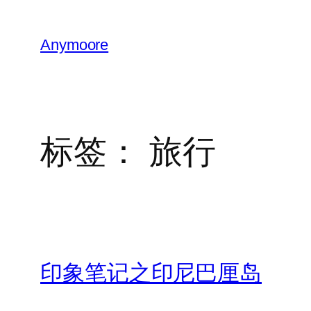
跳
至
Anymoore
内
容
标签：
旅行
印象笔记之印尼巴厘岛