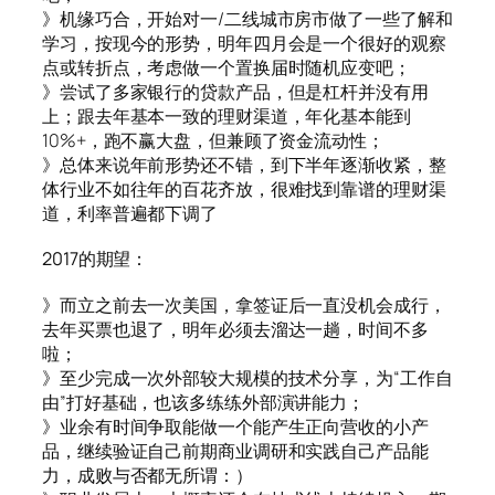
》机缘巧合，开始对一/二线城市房市做了一些了解和
学习，按现今的形势，明年四月会是一个很好的观察
点或转折点，考虑做一个置换届时随机应变吧；
》尝试了多家银行的贷款产品，但是杠杆并没有用
上；跟去年基本一致的理财渠道，年化基本能到
10%+，跑不赢大盘，但兼顾了资金流动性；
》总体来说年前形势还不错，到下半年逐渐收紧，整
体行业不如往年的百花齐放，很难找到靠谱的理财渠
道，利率普遍都下调了
2017的期望：
》而立之前去一次美国，拿签证后一直没机会成行，
去年买票也退了，明年必须去溜达一趟，时间不多
啦；
》至少完成一次外部较大规模的技术分享，为“工作自
由”打好基础，也该多练练外部演讲能力；
》业余有时间争取能做一个能产生正向营收的小产
品，继续验证自己前期商业调研和实践自己产品能
力，成败与否都无所谓：）