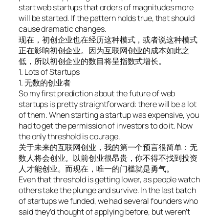
start web startups that orders of magnitudes more
will be started. If the pattern holds true, that should
cause dramatic changes.
现在，初创企业也在经历这种模式，或者说这种模式
正在影响初创企业。因为互联网创业的成本如此之
低，所以初创企业的数目将呈指数式增长。
1. Lots of Startups
1. 无数的创业者
So my first prediction about the future of web
startups is pretty straightforward: there will be a lot
of them. When starting a startup was expensive, you
had to get the permission of investors to do it. Now
the only threshold is courage.
关于未来的互联网创业，我的第一个预言很简单：无
数人将会创业。以前创业很昂贵，你不得不找到投资
人才能创业。而现在，唯一的门槛就是勇气。
Even that threshold is getting lower, as people watch
others take the plunge and survive. In the last batch
of startups we funded, we had several founders who
said they’d thought of applying before, but weren’t