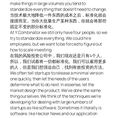
make things in large volumes you tend to
standardize everything that doesn’t need to change.
当技术极大地降低一件东西的成本之后，标准化就会
接踵而至。当你大批量生产某种东西，你就会将那些
固定不变的部分标准化。
At Y Combinator we still only have four people, so we
try to standardize everything. We could hire
employees, but we want to be forced to figure out
how to scale investing.
在我的风险投资公司中，我们现在还是只有4个人。
所以，我们试着将一切都标准化。我们可以雇用更多
的人，但是我们想强迫自己，找到有效投资的方法。
We often tell startups to release a minimal version
one quickly, then let the needs of the users
determine what to do next. In essense, let the
market design the product. We’ve done the same
thing ourselves. We think of the techniques we’re
developing for dealing with large numbers of
startups as like software. Sometimes it literally is
software, like Hacker News and our application