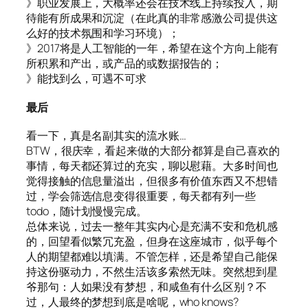
》职业发展上，大概率还会在技术线上持续投入，期
待能有所成果和沉淀（在此真的非常感激公司提供这
么好的技术氛围和学习环境）；
》2017将是人工智能的一年，希望在这个方向上能有
所积累和产出，或产品的或数据报告的；
》能找到么，可遇不可求
最后
看一下，真是名副其实的流水账…
BTW，很庆幸，看起来做的大部分都算是自己喜欢的
事情，每天都还算过的充实，聊以慰藉。大多时间也
觉得接触的信息量溢出，但很多有价值东西又不想错
过，学会筛选信息变得很重要，每天都有列一些
todo，随计划慢慢完成。
总体来说，过去一整年其实内心是充满不安和危机感
的，回望看似繁冗充盈，但身在这座城市，似乎每个
人的期望都难以填满。不管怎样，还是希望自己能保
持这份驱动力，不然生活该多索然无味。突然想到星
爷那句：人如果没有梦想，和咸鱼有什么区别？不
过，人最终的梦想到底是啥呢，who knows?