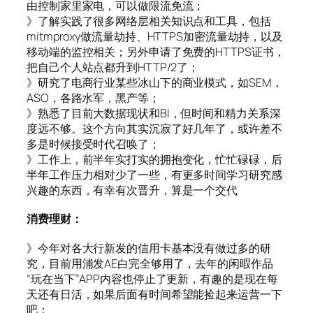
由控制家里家电，可以做限流免流；
》了解实践了很多网络层相关知识点和工具，包括
mitmproxy做流量劫持、HTTPS加密流量劫持，以及
移动端的监控相关；另外申请了免费的HTTPS证书，
把自己个人站点都升到HTTP/2了；
》研究了电商行业某些冰山下的商业模式，如SEM，
ASO，各路水军，黑产等；
》熟悉了目前大数据现状和BI，但时间和精力关系深
度远不够。这个方向其实沉寂了好几年了，或许差不
多是时候接受时代召唤了；
》工作上，前半年实打实的拥抱变化，忙忙碌碌，后
半年工作压力相对少了一些，有更多时间学习研究感
兴趣的东西，有幸有次晋升，算是一个交代
消费理财：
》今年对各大行新发的信用卡基本没有做过多的研
究，目前用浦发AE白完全够用了，去年的闲暇作品
“玩在当下”APP内容也停止了更新，有趣的是现在每
天还有日活，如果后面有时间希望能捡起来运营一下
吧；