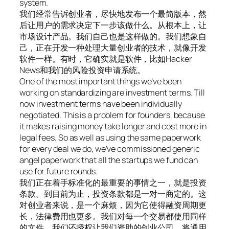
system.
我们经常告诉创业者，尽快地发布一个最简版本，然
后让用户的需求决定下一步该做什么。从根本上，让
市场设计产品。我们自己也是这样做的。我们想象自
己，正在开发一种处理大量创业者的技术，就像开发
软件一样。有时，它确实就是软件，比如Hacker
News和我们的风险投资申请系统。
One of the most important things we’ve been
working on standardizing are investment terms. Till
now investment terms have been individually
negotiated. This is a problem for founders, because
it makes raising money take longer and cost more in
legal fees. So as well as using the same paperwork
for every deal we do, we’ve commissioned generic
angel paperwork that all the startups we fund can
use for future rounds.
我们正在着手标准化的最重要的事情之一，就是投资
条款。到目前为止，投资条款都是一对一商定的。这
对创业者来说，是一个麻烦，因为它使得融资周期更
长，法律费用也更多。我们对每一个交易都使用同样
的文件，我们还授权让我们资助的创业公司，将通用