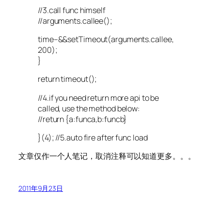
//3.call func himself
//arguments.callee();
time–&&setTimeout(arguments.callee,
200);
}
return timeout();
//4.if you need return more api to be
called, use the method below:
//return {a:funca,b:funcb}
}(4); //5.auto fire after func load
文章仅作一个人笔记，取消注释可以知道更多。。。
2011年9月23日