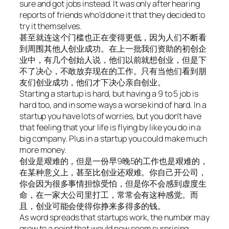
sure and got jobs instead. It was only after hearing
reports of friends who’d done it that they decided to
try it themselves.
甚至就连这个门槛也正在变得更低，因为人们不断看
到周围其他人创业成功。在上一批我们资助的初创企
业中，有几个创始人说，他们以前就想创业，但是下
不了决心，不敢放弃现在的工作。只有当他们看到朋
友们创业成功，他们才下决心亲自创业。
Starting a startup is hard, but having a 9 to 5 job is
hard too, and in some ways a worse kind of hard. In a
startup you have lots of worries, but you don’t have
that feeling that your life is flying by like you do in a
big company. Plus in a startup you could make much
more money.
创业是艰难的，但是一份早9晚5的工作也是艰难的，
在某种意义上，甚至比创业还艰难。你自己开公司，
你会因为很多事情担惊受怕，但是你不会感到虚度生
命，在一家大公司里打工，常常会有这种感觉。而
且，创业可能会使得你挣来多得多的钱。
As word spreads that startups work, the number may
grow to a point that would now seem surprising.