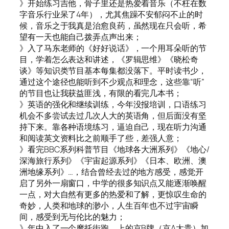
》开始练习吉他，骨子里还是热爱着音乐（不枉在数
字音乐行业呆了4年），尤其焦躁不安郁闷不止的时
候，音乐之于我真是治愈良药，虽然现在只会听，希
望有一天也能自己拨弄点声出来；
》入了马东老师的《好好说话》，一个用耳朵听的节
目，学着怎么表达和讲述，《罗辑思维》《晓松奇
谈》等知识类节目基本每集都没落下。平时读书少，
通过这个途径也能听到不少观点和理念，这些靠“听”
的节目也让我获益匪浅，有限的看完几本书；
》英语的强化和继续训练，今年没报培训，口语练习
机会不多尝试去过几次人大的英语角，但后面没有坚
持下来。靠各种语境练习，逼迫自己，现在听力沟通
和阅读英文资料比之前顺手了些，差强人意；
》看完BBC系列科普节目《地球各大洲系列》《地心/
深海旅行系列》《宇宙起源系列》《日本、欧洲、澳
洲地缘系列》…，结合曾经去过的地方感受，感觉开
启了另外一扇窗口，中学的很多知识点又能逐渐唤醒
一点，对大自然有更多的热爱和了解，更惊叹生命的
奇妙，人类和地球的渺小，人生百年也不过宇宙瞬
间，感受到无与伦比的魅力；
》年中入了一个摩托街跑，上的京B牌（京A太贵）加