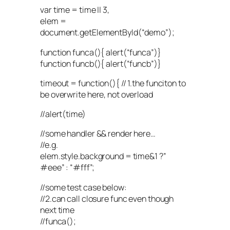
var time = time || 3,
elem =
document.getElementById(“demo”);
function funca(){ alert(“funca”)}
function funcb(){ alert(“funcb”)}
timeout = function(){ // 1.the funciton to
be overwrite here, not overload
//alert(time)
//some handler && render here…
//e.g.
elem.style.background = time&1 ?”
#eee” : “#fff”;
//some test case below:
//2.can call closure func even though
next time
//funca();