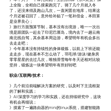
上全险，全程自己摸索跑完了。骑了几个月就入冬
了，还没来得及跑山几次，一直闲置在地库，结果这
个月还被召回了，意外给补贴了一笔补偿金，本田算
是业界良心；
》旅行方面预算节制，基本没有出境游，唯一一次出
境是跟团队一起去了印尼巴厘岛，境内去了一趟云南
南北线自驾，其余基本周边游，希望明年有机会多出
去走走吧；
》今年基本没有持续性的身体锻炼，以前上下班还能
走走步，现在基本不怎么动了，羽毛球/游泳/健身房
零零星星的去过几次，唯独滑雪每年冬天还相对比较
坚持，锻炼这一块希望明年有所好转吧
职业/互联网/技术：
》几个前沿前端解决方案的研究，以及时下主流框架
的了解和实践；
》AI/深度学习的学习和实践，还在持续研究中，这块
有机会再细说；
》摸索了一遍路由器的mini的linux系统，搭建智能路