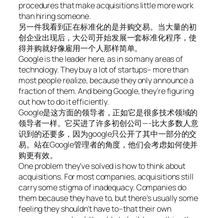
procedures that make acquisitions little more work
than hiring someone.
另一件我看到正在标准化的是并购交易。当大量的初
创企业出现后，大公司开始发展一套标准化程序，使
得并购就好像雇用一个人那样简单。
Google is the leader here, as in so many areas of
technology. They buy a lot of startups– more than
most people realize, because they only announce a
fraction of them. And being Google, they’re figuring
out how to do it efficiently.
Google是这方面的领导者，正如它是很多技术领域的
领导者一样。它买进了许多初创公司—-比大多数人意
识到的还要多，因为google只公开了其中一部分的交
易。站在Google管理者的角度，他们会考虑如何使并
购更有效。
One problem they’ve solved is how to think about
acquisitions. For most companies, acquisitions still
carry some stigma of inadequacy. Companies do
them because they have to, but there’s usually some
feeling they shouldn’t have to–that their own