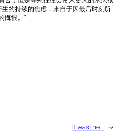
痛苦，但是等死往往会带来更大的永久损
产生的持续的焦虑，来自于因最后时刻所
的悔恨。”
It was the…
→