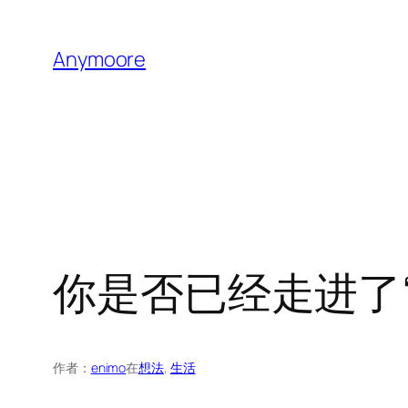
跳
至
Anymoore
内
容
你是否已经走进了“
作者：
enimo
在
想法
, 
生活